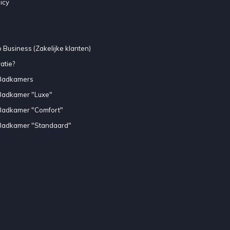
icy
 Business (Zakelijke klanten)
atie?
Badkamers
Badkamer "Luxe"
Badkamer "Comfort"
Badkamer "Standaard"