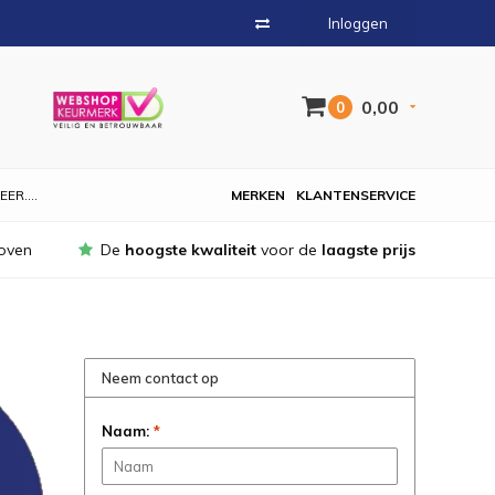
Inloggen
0,00
0
EER....
MERKEN
KLANTENSERVICE
oven
De
hoogste kwaliteit
voor de
laagste prijs
Neem contact op
Naam:
*