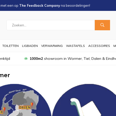
s met een
op
The Feedback Company
na
beoordelingen!
TOILETTEN
LIGBADEN
VERWARMING
WASTAFELS
ACCESSOIRES
M
nktijd
1000m2
showroom in Wormer, Tiel, Dalen & Eindh
mer