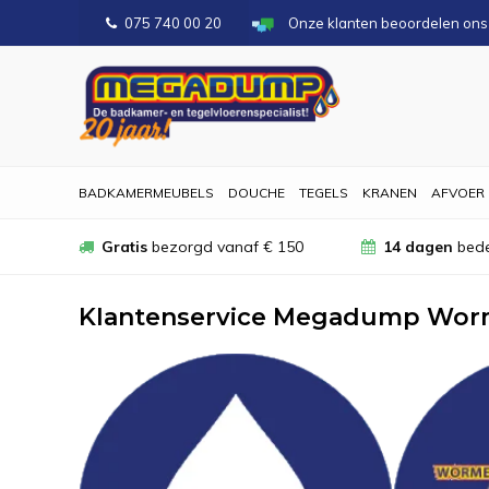
075 740 00 20
Onze klanten beoordelen on
BADKAMERMEUBELS
DOUCHE
TEGELS
KRANEN
AFVOER
Gratis
bezorgd vanaf € 150
14 dagen
bede
Klantenservice Megadump Wor