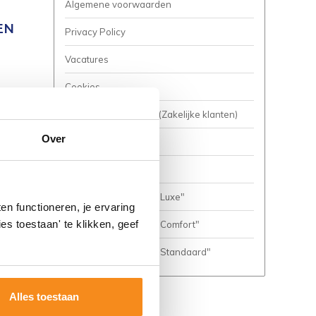
Algemene voorwaarden
EN
Privacy Policy
Vacatures
Cookies
Business to Business (Zakelijke klanten)
Over
Meer inspiratie?
Complete Badkamers
Complete Badkamer "Luxe"
n functioneren, je ervaring
es toestaan' te klikken, geef
Complete Badkamer "Comfort"
Complete Badkamer "Standaard"
Alles toestaan