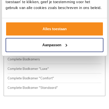
toestaan' te klikken, geef je toestemming voor het
Algemene voorwaarden
gebruik van alle cookies zoals beschreven in ons beleid.
Privacy Policy
Vacatures
Alles toestaan
Cookies
Business to Business (Zakelijke klanten)
Aanpassen
Meer inspiratie?
Complete Badkamers
Complete Badkamer "Luxe"
Complete Badkamer "Comfort"
Complete Badkamer "Standaard"