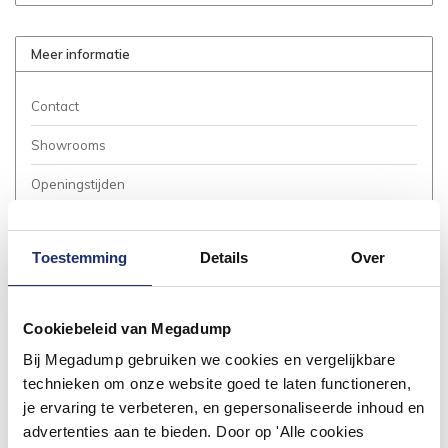
Meer informatie
Contact
Showrooms
Openingstijden
Bestellen
Toestemming
Details
Over
Betalen
Bezorgen / Afhalen
Cookiebeleid van Megadump
Annuleren / Retourneren
Bij Megadump gebruiken we cookies en vergelijkbare
Garantie / Klachten
technieken om onze website goed te laten functioneren,
je ervaring te verbeteren, en gepersonaliseerde inhoud en
Service Aanvraag
advertenties aan te bieden. Door op 'Alle cookies