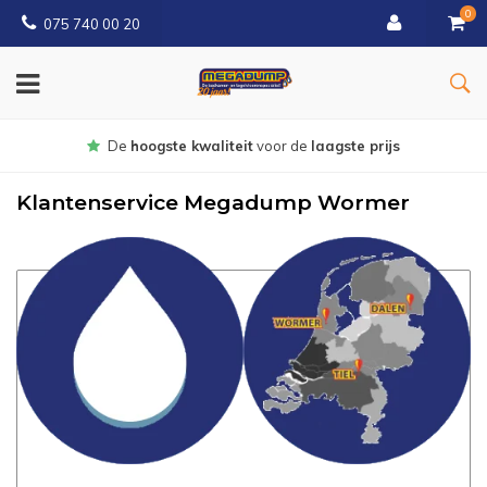
0
075 740 00 20
Gratis
bezorgd vanaf € 150
Klantenservice Megadump Wormer