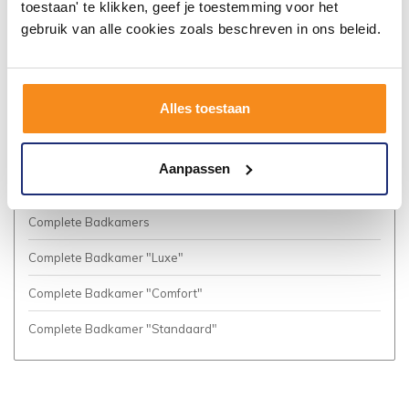
toestaan' te klikken, geef je toestemming voor het
Algemene voorwaarden
gebruik van alle cookies zoals beschreven in ons beleid.
Privacy Policy
Vacatures
Alles toestaan
Cookies
Business to Business (Zakelijke klanten)
Aanpassen
Meer inspiratie?
Complete Badkamers
Complete Badkamer "Luxe"
Complete Badkamer "Comfort"
Complete Badkamer "Standaard"