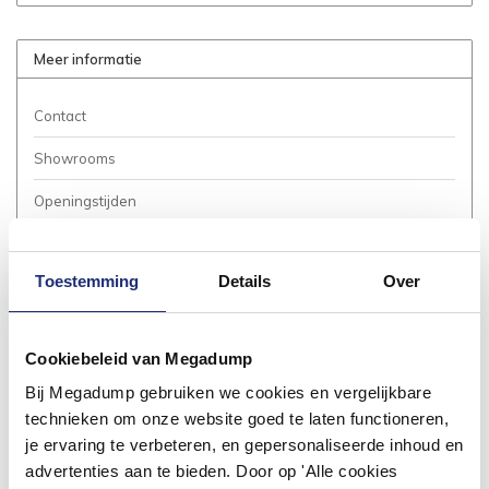
Meer informatie
Contact
Showrooms
Openingstijden
Bestellen
Toestemming
Details
Over
Betalen
Bezorgen / Afhalen
Cookiebeleid van Megadump
Annuleren / Retourneren
Bij Megadump gebruiken we cookies en vergelijkbare
Garantie / Klachten
technieken om onze website goed te laten functioneren,
je ervaring te verbeteren, en gepersonaliseerde inhoud en
Service Aanvraag
advertenties aan te bieden. Door op 'Alle cookies