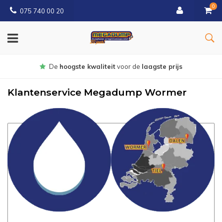
0
075 740 00 20
Gratis
bezorgd vanaf € 150
Klantenservice Megadump Wormer