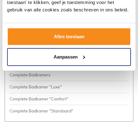
toestaan' te klikken, geef je toestemming voor het
Algemene voorwaarden
gebruik van alle cookies zoals beschreven in ons beleid.
Privacy Policy
Vacatures
Alles toestaan
Cookies
Business to Business (Zakelijke klanten)
Aanpassen
Meer inspiratie?
Complete Badkamers
Complete Badkamer "Luxe"
Complete Badkamer "Comfort"
Complete Badkamer "Standaard"