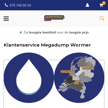
0
075 740 00 20
Gratis
bezorgd vanaf € 150
Klantenservice Megadump Wormer