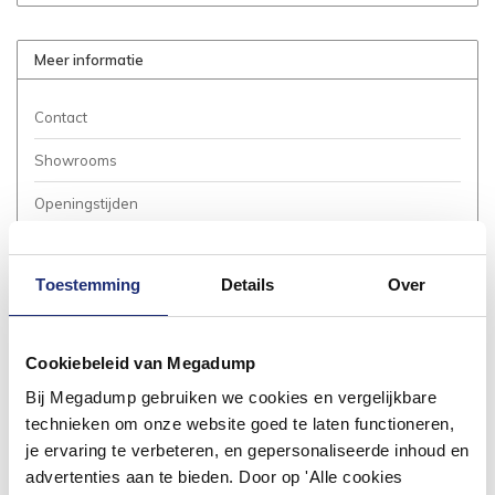
Meer informatie
Contact
Showrooms
Openingstijden
Bestellen
Toestemming
Details
Over
Betalen
Bezorgen / Afhalen
Cookiebeleid van Megadump
Annuleren / Retourneren
Bij Megadump gebruiken we cookies en vergelijkbare
Garantie / Klachten
technieken om onze website goed te laten functioneren,
je ervaring te verbeteren, en gepersonaliseerde inhoud en
Service Aanvraag
advertenties aan te bieden. Door op 'Alle cookies