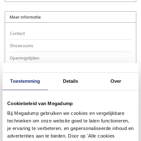
Meer informatie
Contact
Showrooms
Openingstijden
Bestellen
Toestemming
Details
Over
Betalen
Bezorgen / Afhalen
Cookiebeleid van Megadump
Annuleren / Retourneren
Bij Megadump gebruiken we cookies en vergelijkbare
Garantie / Klachten
technieken om onze website goed te laten functioneren,
je ervaring te verbeteren, en gepersonaliseerde inhoud en
Service Aanvraag
advertenties aan te bieden. Door op 'Alle cookies