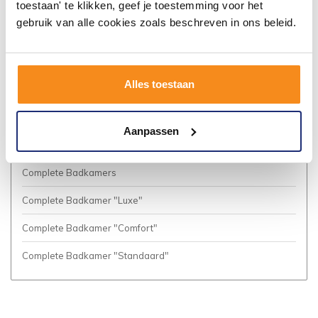
toestaan' te klikken, geef je toestemming voor het
Algemene voorwaarden
gebruik van alle cookies zoals beschreven in ons beleid.
Privacy Policy
Vacatures
Alles toestaan
Cookies
Business to Business (Zakelijke klanten)
Aanpassen
Meer inspiratie?
Complete Badkamers
Complete Badkamer "Luxe"
Complete Badkamer "Comfort"
Complete Badkamer "Standaard"