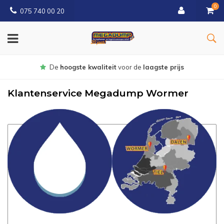
0
075 740 00 20
Gratis
bezorgd vanaf € 150
Klantenservice Megadump Wormer