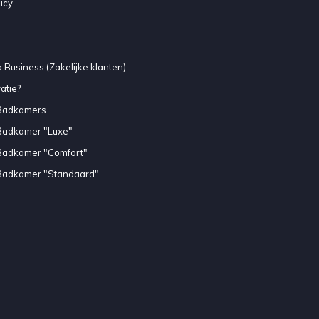
icy
 Business (Zakelijke klanten)
atie?
Badkamers
Badkamer "Luxe"
Badkamer "Comfort"
Badkamer "Standaard"