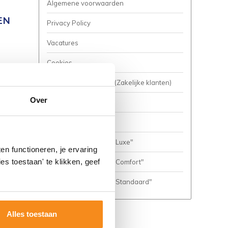
Algemene voorwaarden
EN
Privacy Policy
Vacatures
Cookies
Business to Business (Zakelijke klanten)
Over
Meer inspiratie?
Complete Badkamers
Complete Badkamer "Luxe"
n functioneren, je ervaring
es toestaan' te klikken, geef
Complete Badkamer "Comfort"
Complete Badkamer "Standaard"
Alles toestaan