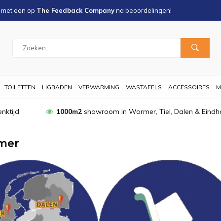
s met een
op
The Feedback Company
na
beoordelingen!
TOILETTEN
LIGBADEN
VERWARMING
WASTAFELS
ACCESSOIRES
M
nktijd
1000m2
showroom in Wormer, Tiel, Dalen & Eindh
mer