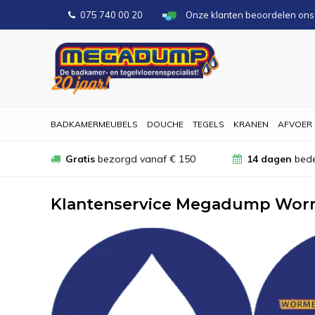
075 740 00 20
Onze klanten beoordelen on
BADKAMERMEUBELS
DOUCHE
TEGELS
KRANEN
AFVOER
Gratis
bezorgd vanaf € 150
14 dagen
bede
Klantenservice Megadump Wor