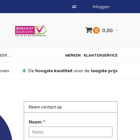
Inloggen
0,00
0
EER....
MERKEN
KLANTENSERVICE
oven
De
hoogste kwaliteit
voor de
laagste prijs
Neem contact op
Naam:
*