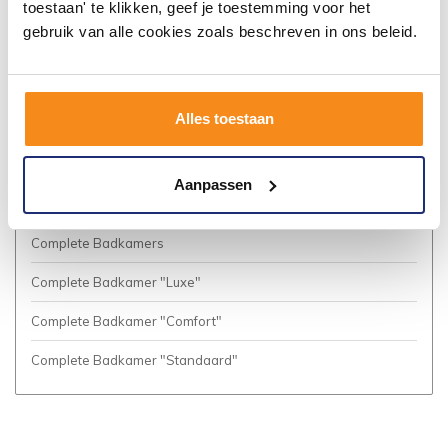
toestaan' te klikken, geef je toestemming voor het
Algemene voorwaarden
gebruik van alle cookies zoals beschreven in ons beleid.
Privacy Policy
Vacatures
Alles toestaan
Cookies
Business to Business (Zakelijke klanten)
Aanpassen
Meer inspiratie?
Complete Badkamers
Complete Badkamer "Luxe"
Complete Badkamer "Comfort"
Complete Badkamer "Standaard"