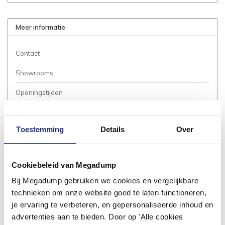
Meer informatie
Contact
Showrooms
Openingstijden
Bestellen
Toestemming
Details
Over
Betalen
Bezorgen / Afhalen
Cookiebeleid van Megadump
Annuleren / Retourneren
Bij Megadump gebruiken we cookies en vergelijkbare
Garantie / Klachten
technieken om onze website goed te laten functioneren,
je ervaring te verbeteren, en gepersonaliseerde inhoud en
Service Aanvraag
advertenties aan te bieden. Door op 'Alle cookies