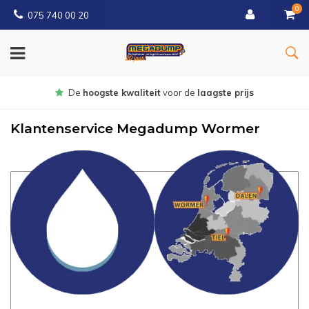
0
075 740 00 20
Gratis
bezorgd vanaf € 150
Klantenservice Megadump Wormer